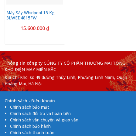
Máy Sấy Whirlpool 15 Kg
3LWED4815FW
15.600.000
₫
Thông tin công ty
CÔNG TY CỔ PHẦN THƯƠNG MẠI TỔNG
KHO ĐIỆN MÁY MIỀN BẮC
Địa Chỉ Kho: số 49 đường Thúy Lĩnh, Phường Lĩnh Nam, Quận
Hoàng Mai, Hà Nội
Chính sách - Điều khoản
Chính sách bảo mật
Chính sách đổi trả và hoàn tiền
Chính sách vận chuyển và giao vận
Chính sách bảo hành
Chính sách thanh toán