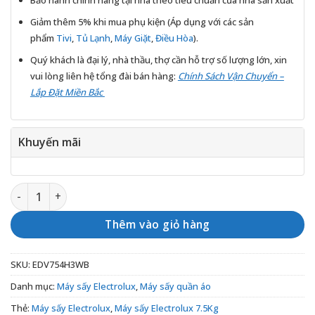
Bảo hành chính hãng tại nhà theo tiêu chuẩn của nhà sản xuất
Giảm thêm 5% khi mua phụ kiện (Áp dụng với các sản
phẩm
Tivi
,
Tủ Lạnh
,
Máy Giặt
,
Điều Hòa
).
Quý khách là đại lý, nhà thầu, thợ cần hỗ trợ số lượng lớn, xin
vui lòng liên hệ tổng đài bán hàng:
Chính Sách Vận Chuyển –
Lắp Đặt Miền Bắc
Khuyến mãi
Máy sấy Electrolux 7,5Kg EDV754H3WB số lượng
Thêm vào giỏ hàng
SKU:
EDV754H3WB
Danh mục:
Máy sấy Electrolux
,
Máy sấy quần áo
Thẻ:
Máy sấy Electrolux
,
Máy sấy Electrolux 7.5Kg