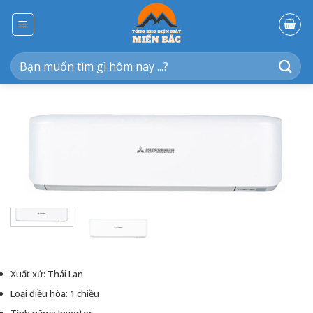
Bỏ
qua
nội
dung
Tìm
kiếm:
Xuất xứ: Thái Lan
Loại điều hòa: 1 chiều
Tính năng: Inverter