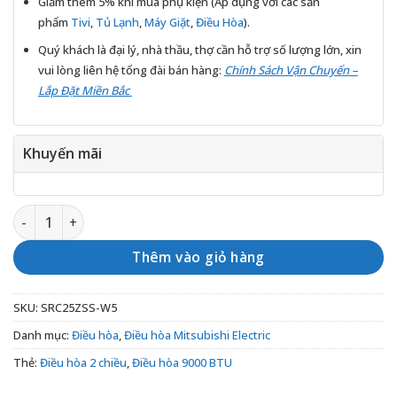
Giảm thêm 5% khi mua phụ kiện (Áp dụng với các sản
phẩm
Tivi
,
Tủ Lạnh
,
Máy Giặt
,
Điều Hòa
).
Quý khách là đại lý, nhà thầu, thợ cần hỗ trợ số lượng lớn, xin
vui lòng liên hệ tổng đài bán hàng:
Chính Sách Vận Chuyển –
Lắp Đặt Miền Bắc
Khuyến mãi
Điều hòa Mitsubishi Heavy 2 chiều inverter SRK/SRC25ZSS-W5
Thêm vào giỏ hàng
SKU:
SRC25ZSS-W5
Danh mục:
Điều hòa
,
Điều hòa Mitsubishi Electric
Thẻ:
Điều hòa 2 chiều
,
Điều hòa 9000 BTU