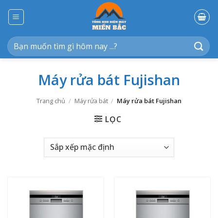
Bỏ
qua
nội
dung
Tìm
kiếm:
Máy rửa bát Fujishan
Trang chủ
/
Máy rửa bát
/
Máy rửa bát Fujishan
LỌC