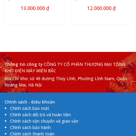
13.000.000
₫
12.000.000
₫
Thông tin công ty
CÔNG TY CỔ PHẦN THƯƠNG MẠI TỔNG
KHO ĐIỆN MÁY MIỀN BẮC
Địa Chỉ Kho: số 49 đường Thúy Lĩnh, Phường Lĩnh Nam, Quận
Hoàng Mai, Hà Nội
Chính sách - Điều khoản
Chính sách bảo mật
Chính sách đổi trả và hoàn tiền
Chính sách vận chuyển và giao vận
Chính sách bảo hành
Chính sách thanh toán