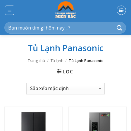
Bỏ
qua
nội
dung
Tìm
kiếm:
Tủ Lạnh Panasonic
Trang chủ
/
Tủ lạnh
/
Tủ Lạnh Panasonic
LỌC