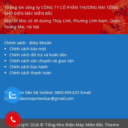
Thông tin công ty
CÔNG TY CỔ PHẦN THƯƠNG MẠI TỔNG
KHO ĐIỆN MÁY MIỀN BẮC
Địa Chỉ Kho: số 49 đường Thúy Lĩnh, Phường Lĩnh Nam, Quận
Hoàng Mai, Hà Nội
Chính sách - Điều khoản
Chính sách bảo mật
Chính sách đổi trả và hoàn tiền
Chính sách vận chuyển và giao vận
Chính sách bảo hành
Chính sách thanh toán
Thông tin liên hệ
Hotline: 0865.909.033 Email:
tongkhodienmaymienbac@gmail.com
Copyright 2026 ©
Tổng Kho Điện Máy Miền Bắc Theme