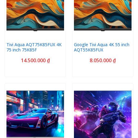
Tivi Aqua AQT75K85FUX 4K
Google Tivi Aqua 4K 55 inch
75 inch 75K85F
AQT55K85FUX
14.500.000
₫
8.050.000
₫