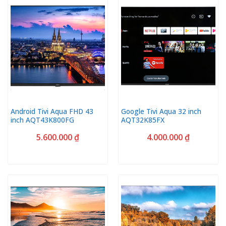
Android Tivi Aqua FHD 43
Google Tivi Aqua 32 inch
inch AQT43K800FG
AQT32K85FX
5.600.000
₫
4.000.000
₫