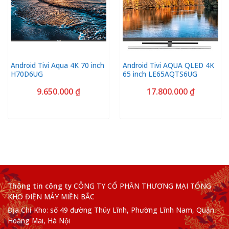
Android Tivi Aqua 4K 70 inch
Android Tivi AQUA QLED 4K
H70D6UG
65 inch LE65AQTS6UG
9.650.000
₫
17.800.000
₫
Thông tin công ty
CÔNG TY CỔ PHẦN THƯƠNG MẠI TỔNG
KHO ĐIỆN MÁY MIỀN BẮC
Địa Chỉ Kho: số 49 đường Thúy Lĩnh, Phường Lĩnh Nam, Quận
Hoàng Mai, Hà Nội