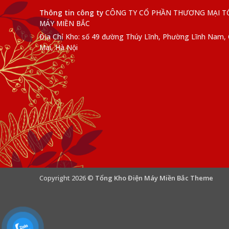
Thông tin công ty
CÔNG TY CỔ PHẦN THƯƠNG MẠI T
MÁY MIỀN BẮC
Địa Chỉ Kho: số 49 đường Thúy Lĩnh, Phường Lĩnh Nam
Mai, Hà Nội
Copyright 2026 ©
Tổng Kho Điện Máy Miền Bắc Theme