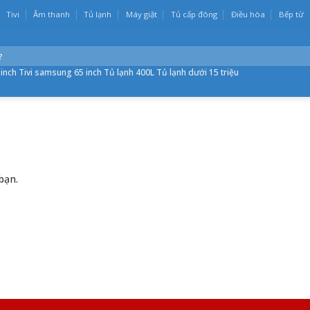
Tivi
Âm thanh
Tủ lạnh
Máy giặt
Tủ cấp đông
Điều hòa
Bếp từ
 inch
Tivi samsung 65 inch
Tủ lạnh 400L
Tủ lạnh dưới 15 triệu
bạn.