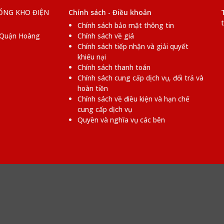
ỔNG KHO ĐIỆN
Chính sách - Điều khoản
Chính sách bảo mật thông tin
, Quận Hoàng
Chính sách về giá
Chính sách tiếp nhận và giải quyết
khiếu nại
Chính sách thanh toán
Chính sách cung cấp dịch vụ, đổi trả và
hoàn tiền
Chính sách về điều kiện và hạn chế
cung cấp dịch vụ
Quyền và nghĩa vụ các bên