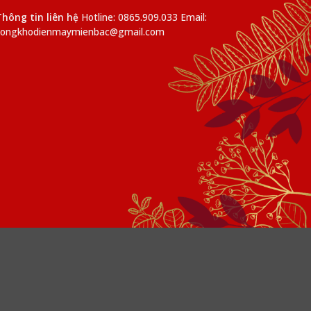
Thông tin liên hệ
Hotline: 0865.909.033 Email:
tongkhodienmaymienbac@gmail.com