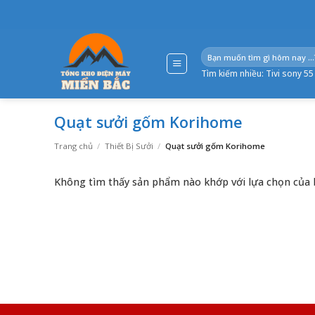
Bỏ
qua
nội
Tìm
dung
kiếm:
Tìm kiếm nhiều:
Tivi sony 55
Quạt sưởi gốm Korihome
Trang chủ
/
Thiết Bị Sưởi
/
Quạt sưởi gốm Korihome
Không tìm thấy sản phẩm nào khớp với lựa chọn của 